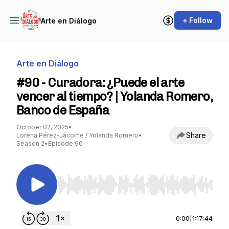
+ Follow
Arte en Diálogo
Arte en Diálogo
#90 - Curadora: ¿Puede el arte
vencer al tiempo? | Yolanda Romero,
Banco de España
October 02, 2025
•
Share
Lorena Pérez-Jácome / Yolanda Romero
•
Season 2
•
Episode 90
Use Left/Right to seek, Home/End to jump to st
0:00
|
1:17:44